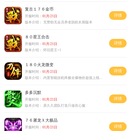
复古１７６金币
详情
开服时间：
01月/21日
版本介绍：
无赞助无会员养老脱机长期版本
８０星王合击
详情
开服时间：
01月/21日
版本介绍：
怀旧星王+1
１８０火龙微变
详情
开服时间：
01月/21日
版本介绍：
内置智能挂机终极全爆物价超值上线送神器
多多沉默
详情
开服时间：
01月/21日
版本介绍：
原久久团队打造只做良心服
７６屠龙Ｘ大极品
详情
开服时间：
01月/21日