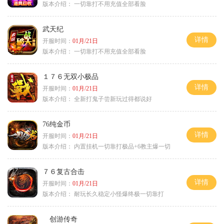
版本介绍：
一切靠打不用充值全部看脸
武天纪
详情
开服时间：
01月/21日
版本介绍：
一切靠打不用充值全部看脸
１７６无双小极品
详情
开服时间：
01月/21日
版本介绍：
全新打鬼子尝新玩过得都说好
76纯金币
详情
开服时间：
01月/21日
版本介绍：
内置挂机一切靠打极品+6教主爆一切
７６复古合击
详情
开服时间：
01月/21日
版本介绍：
耐玩长久稳定小怪爆终极一切靠打
创游传奇