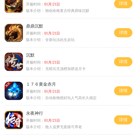
详情
开服时间：
01月/21日
版本介绍：
独创命格复古经典原味沉默
鼎鼎沉默
详情
开服时间：
01月/21日
版本介绍：
全新玩法此生必玩
沉默
详情
开服时间：
01月/21日
版本介绍：
无暗坑无顶榜加群送月卡
１７６黄金赤月
详情
开服时间：
01月/21日
版本介绍：
自动捡物很好玩人气高长久稳定
永夜神行
详情
开服时间：
01月/21日
版本介绍：
散人追梦无套路可养老