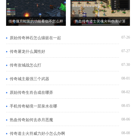
传奇偃月时装的功能看似不怎么样
热血传奇道士灵魂火符伤害计算
07-26
原始传奇神石怎么镶嵌在一起
07-27
传奇屠龙什么属性好
07-30
传奇攻城战怎么打
08-01
传奇城主最强三个武器
08-02
原始传奇生肖合成在哪弄
08-05
手机传奇秘境一层泉水在哪
08-06
热血传奇如何去赤月恶魔
08-08
传奇道士火符威力好小怎么办啊