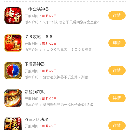
10米全满神器
详情
开服时间：
01月/22日
版本介绍：
≤打一件好装备平民瞬间翻身变土豪≥
７６攻速＋６６
详情
开服时间：
01月/22日
版本介绍：
＋１００％毒素＋１００％准敏
玉骨遥神器
详情
开服时间：
01月/22日
版本介绍：
复古迷失神器不玩套路？到顶。
新熊猫沉默
详情
开服时间：
01月/22日
版本介绍：
梦回当年兄弟一起砍传奇0冲终极
渝三刀无充值
详情
开服时间：
01月/22日