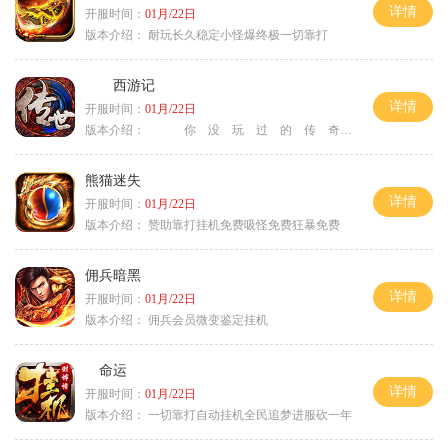
详情
开服时间：
01月/22日
版本介绍：
耐玩长久稳定小怪爆终极一切靠打
西游记
详情
开服时间：
01月/22日
版本介绍：
你 没 玩 过 的 传 奇
熊猫迷失
详情
开服时间：
01月/22日
版本介绍：
赞助靠打挂机免费吸怪免费狂暴免费
佣兵暗黑
详情
开服时间：
01月/22日
版本介绍：
佣兵会员微变鉴定挂机
命运
详情
开服时间：
01月/22日
版本介绍：
一切靠打自动挂机全民追梦进服砍一年