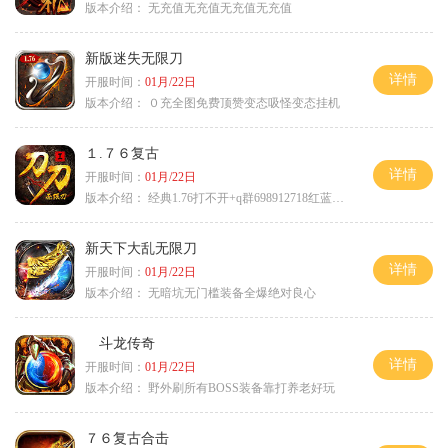
版本介绍：
无充值无充值无充值无充值
新版迷失无限刀
详情
开服时间：
01月/22日
版本介绍：
０充全图免费顶赞变态吸怪变态挂机
１.７６复古
详情
开服时间：
01月/22日
版本介绍：
经典1.76打不开+q群698912718红蓝毒符免费
新天下大乱无限刀
详情
开服时间：
01月/22日
版本介绍：
无暗坑无门槛装备全爆绝对良心
斗龙传奇
详情
开服时间：
01月/22日
版本介绍：
野外刷所有BOSS装备靠打养老好玩
７６复古合击