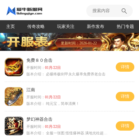
主页
传奇攻略
玩家关注
新作发布
热门专题
更新时间：2026-01-22
免费８０合击
详情
开服时间：
01月/22日
版本介绍：
必爆终极剑甲永久爆率免费养老合击
江南
详情
开服时间：
01月/22日
版本介绍：
纯元宝，简单清爽！
梦幻神器合击
详情
开服时间：
01月/22日
版本介绍：
全服一张图.怪怪爆神器.满地光柱超激情