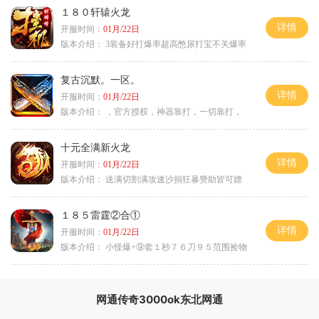
１８０轩辕火龙
详情
开服时间：
01月/22日
版本介绍：
3装备好打爆率超高憋尿打宝不关爆率
复古沉默。一区。
详情
开服时间：
01月/22日
版本介绍：
，官方授权，神器靠打，一切靠打，
十元全满新火龙
详情
开服时间：
01月/22日
版本介绍：
送满切割满攻速沙捐狂暴赞助皆可嫖
１８５雷霆②合①
详情
开服时间：
01月/22日
版本介绍：
小怪爆+⑨套１秒７６刀９５范围捡物
网通传奇3000ok东北网通