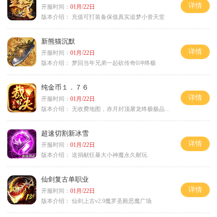
详情
开服时间：
01月/22日
版本介绍：
充值可打装备保值真实追梦小资天堂
新熊猫沉默
详情
开服时间：
01月/22日
版本介绍：
梦回当年兄弟一起砍传奇0冲终极
纯金币１．７６
详情
开服时间：
01月/22日
版本介绍：
无收费地图，赤月封顶屠龙终极极品＋６
超速切割新冰雪
详情
开服时间：
01月/22日
版本介绍：
送捐献狂暴大小神魔永久耐玩
仙剑复古单职业
详情
开服时间：
01月/22日
版本介绍：
仙剑上古v2.9魔罗圣殿恶魔广场