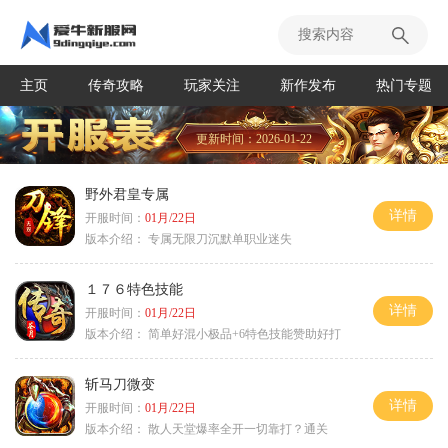
主页
传奇攻略
玩家关注
新作发布
热门专题
更新时间：2026-01-22
野外君皇专属
详情
开服时间：
01月/22日
版本介绍：
专属无限刀沉默单职业迷失
１７６特色技能
详情
开服时间：
01月/22日
版本介绍：
简单好混小极品+6特色技能赞助好打
斩马刀微变
详情
开服时间：
01月/22日
版本介绍：
散人天堂爆率全开一切靠打？通关