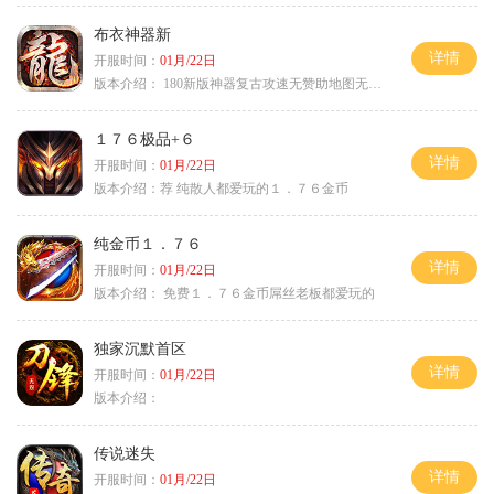
布衣神器新
详情
开服时间：
01月/22日
版本介绍：
180新版神器复古攻速无赞助地图无排行
１７６极品+６
详情
开服时间：
01月/22日
版本介绍：
荐 纯散人都爱玩的１．７６金币
纯金币１．７６
详情
开服时间：
01月/22日
版本介绍：
免费１．７６金币屌丝老板都爱玩的
独家沉默首区
详情
开服时间：
01月/22日
版本介绍：
传说迷失
详情
开服时间：
01月/22日