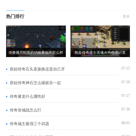
热门排行
更多
传奇偃月时装的功能看似不怎么样
热血传奇道士灵魂火符伤害计算
07-25
原始传奇石头直接换还是自己开
07-26
原始传奇神石怎么镶嵌在一起
07-27
传奇屠龙什么属性好
07-30
传奇攻城战怎么打
08-01
传奇城主最强三个武器