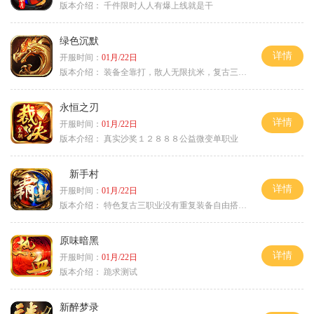
版本介绍：
千件限时人人有爆上线就是干
绿色沉默
详情
开服时间：
01月/22日
版本介绍：
装备全靠打，散人无限抗米，复古三天合区
永恒之刃
详情
开服时间：
01月/22日
版本介绍：
真实沙奖１２８８８公益微变单职业
新手村
详情
开服时间：
01月/22日
版本介绍：
特色复古三职业没有重复装备自由搭配私
原味暗黑
详情
开服时间：
01月/22日
版本介绍：
跪求测试
新醉梦录