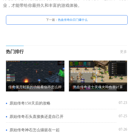
业，才能带给你最持久和丰富的游戏体验。
下一篇：
热血传奇白日门爆什么
热门排行
更多
传奇偃月时装的功能看似不怎么样
热血传奇道士灵魂火符伤害计算
07-23
原始传奇150天后的攻略
07-25
原始传奇石头直接换还是自己开
07-26
原始传奇神石怎么镶嵌在一起